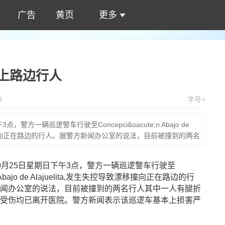
广告
黄页
更多
控撞上路边行人
8
字号+
警方一辆巡逻警车行驶至Concepci&oacute;n Abajo de
致漂移撞向正在路边的行人。据警方新闻办公室的说法，目前被撞到的两名
没有受
0月25日星期日下午3点，警方一辆巡逻警车行驶至
n Abajo de Alajuelita,发生失控导致漂移撞向正在路边的行
闻办公室的说法，目前被撞到的两名行人其中一人有腿折
受伤均已离开医院。警方新闻表示该巡逻车基本上损害严