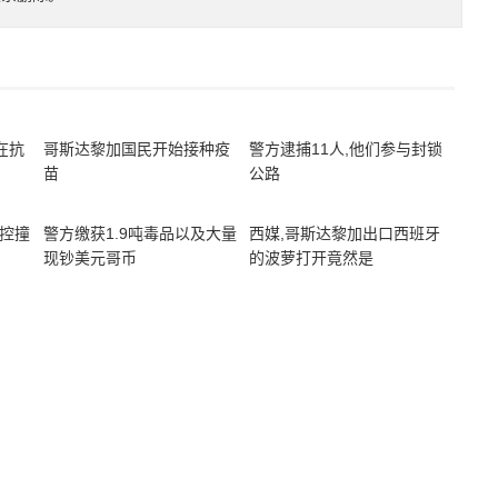
在抗
哥斯达黎加国民开始接种疫
警方逮捕11人,他们参与封锁
苗
公路
失控撞
警方缴获1.9吨毒品以及大量
西媒,哥斯达黎加出口西班牙
现钞美元哥币
的波萝打开竟然是