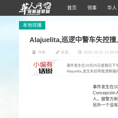
首页
领事
华人
本地视播
Alajuelita,巡逻中警车失
作者：
来源：
2020-10-31 11:59:0
事件发生在10月25日星期日下午3点，
Alajuelita,发生失控导
行人其中一人有腿折另外一个
事件发生在1
Concepció
人。据警方新
另外一个没有