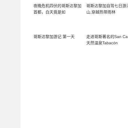
夜晚危机四伏的哥斯达黎加
哥斯达黎加自驾七日游
首都，白天竟是如
山,穿越热带雨林
哥斯达黎加游记 第一天
走进哥斯著名的San Car
天然温泉Tabacón