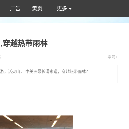
广告
黄页
更多
,穿越热带雨林
5
字号+
 自驾七日游，活火山， 中美洲最长滑索道，穿越热带雨林？