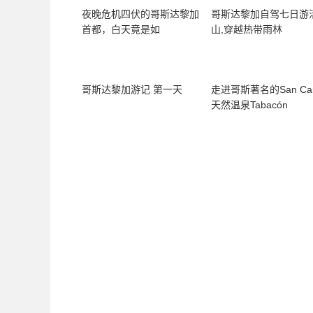
夜晚危机四伏的哥斯达黎加
哥斯达黎加自驾七日游
首都，白天竟是如
山,穿越热带雨林
哥斯达黎加游记 第一天
走进哥斯著名的San Car
天然温泉Tabacón